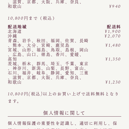
、
滋賀
、
京都
、
大阪
、
兵庫
、
奈良
、
和歌山
¥940
10,800円まで（税込）
配送地域
配送料
北海道
¥1,900
沖縄
¥2,070
青森
、
岩手
、
秋田
、
福岡
、
佐賀
、
長崎
、
熊本
、
大分
、
宮崎
、
鹿児島
¥1,480
宮城
、
山形
、
福島
、
鳥取
、
島根
、
岡山
、
広島
、
山口
、
徳島
、
香川
、
愛媛
、
高知
¥1,350
茨城
、
栃木
、
群馬
、
埼玉
、
千葉
、
東京
、
神奈川
、
新潟
、
山梨
、
長野
、
富山
、
石川
、
福井
、
岐阜
、
静岡
、
愛知
、
三重
、
滋賀
、
京都
、
大阪
、
兵庫
、
奈良
、
和歌山
¥1,230
10,800円(税込)以上のお買い上げで送料無料となり
ます。
個人情報に関して
個人情報保護の重要性を認識し、適切に利用し、保