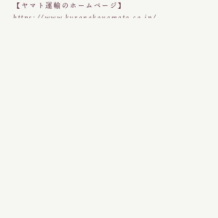
【ヤマト運輸のホームページ】
https://www.kuronekoyamato.co.jp/
納期について
ご入金確認後、5日以内に発送させていただいており
ます。
また、天候や交通事情、祝祭日の前後など、やむを
得ない事情により発送が遅れる場合がございます。
※お届け日の指定について、弊社システムの都合
上、水曜日の着指定に関してはお受けできませんの
であらかじめご了承ください。
※年末年始の日付指定不可や配送遅延等のご注意
年末年始や休業期間中は、配送日指定をしていただ
きましても、ご指定日にお届けできない場合がござ
います。その場合は、「日付指定なし」にて配送さ
せていただきます。あらかじめご了承ください。