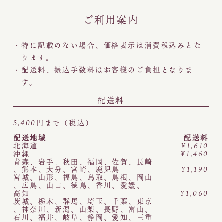
ご利用案内
特に記載のない場合、価格表示は消費税込みとな
ります。
配送料、振込手数料はお客様のご負担となりま
す。
配送料
5,400円まで（税込）
配送地域
配送料
北海道
¥1,610
沖縄
¥1,460
青森
、
岩手
、
秋田
、
福岡
、
佐賀
、
長崎
、
熊本
、
大分
、
宮崎
、
鹿児島
¥1,190
宮城
、
山形
、
福島
、
鳥取
、
島根
、
岡山
、
広島
、
山口
、
徳島
、
香川
、
愛媛
、
高知
¥1,060
茨城
、
栃木
、
群馬
、
埼玉
、
千葉
、
東京
、
神奈川
、
新潟
、
山梨
、
長野
、
富山
、
石川
、
福井
、
岐阜
、
静岡
、
愛知
、
三重