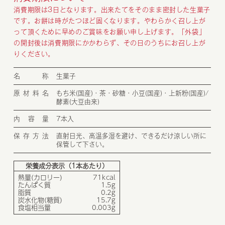
消費期限は3日となります。出来たてをそのまま密封した生菓子
です。お餅は時がたつほど固くなります。やわらかく召し上が
って頂くために早めのご賞味をお願い申し上げます。「外袋」
の開封後は消費期限にかかわらず、その日のうちにお召し上が
りください。
名称
生菓子
原材料名
もち米(国産)・茶・砂糖・小豆(国産)・上新粉(国産)/
酵素(大豆由来)
内容量
7本入
保存方法
直射日光、高温多湿を避け、できるだけ涼しい所に
保管して下さい。
栄養成分表示（1本あたり）
熱量(カロリー)
71kcal
たんぱく質
1.5g
脂質
0.2g
炭水化物(糖質)
15.7g
食塩相当量
0.003g