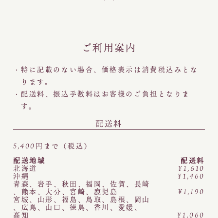
ご利用案内
特に記載のない場合、価格表示は消費税込みとな
ります。
配送料、振込手数料はお客様のご負担となりま
す。
配送料
5,400円まで（税込）
配送地域
配送料
北海道
¥1,610
沖縄
¥1,460
青森
、
岩手
、
秋田
、
福岡
、
佐賀
、
長崎
、
熊本
、
大分
、
宮崎
、
鹿児島
¥1,190
宮城
、
山形
、
福島
、
鳥取
、
島根
、
岡山
、
広島
、
山口
、
徳島
、
香川
、
愛媛
、
高知
¥1,060