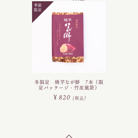
季節
限定
冬限定 焼芋なが餅 7本（限
定パッケージ・竹皮風袋）
￥820
(税込)