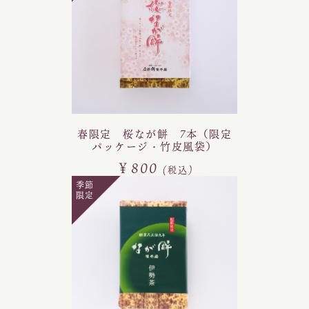
春限定 桜なが餅 7本（限定
パッケージ・竹皮風袋）
￥800
(税込)
季節
限定