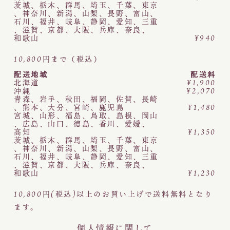
茨城
、
栃木
、
群馬
、
埼玉
、
千葉
、
東京
、
神奈川
、
新潟
、
山梨
、
長野
、
富山
、
石川
、
福井
、
岐阜
、
静岡
、
愛知
、
三重
、
滋賀
、
京都
、
大阪
、
兵庫
、
奈良
、
和歌山
¥940
10,800円まで（税込）
配送地域
配送料
北海道
¥1,900
沖縄
¥2,070
青森
、
岩手
、
秋田
、
福岡
、
佐賀
、
長崎
、
熊本
、
大分
、
宮崎
、
鹿児島
¥1,480
宮城
、
山形
、
福島
、
鳥取
、
島根
、
岡山
、
広島
、
山口
、
徳島
、
香川
、
愛媛
、
高知
¥1,350
茨城
、
栃木
、
群馬
、
埼玉
、
千葉
、
東京
、
神奈川
、
新潟
、
山梨
、
長野
、
富山
、
石川
、
福井
、
岐阜
、
静岡
、
愛知
、
三重
、
滋賀
、
京都
、
大阪
、
兵庫
、
奈良
、
和歌山
¥1,230
10,800円(税込)以上のお買い上げで送料無料となり
ます。
個人情報に関して